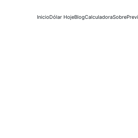
Inicio
Dólar Hoje
Blog
Calculadora
Sobre
Prev
PhD Bertoncello
6/1/2026
3 min ler